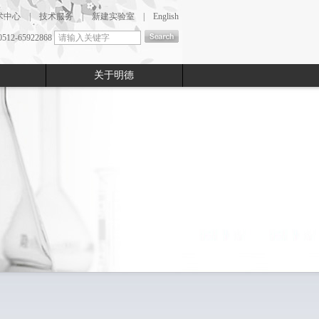
术中心
|
技术服务
|
新建实验室
|
English
2-65922868
关于明德